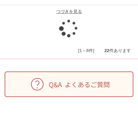
つづきを見る
読
み
[1～8件]
22
件あります
込
み