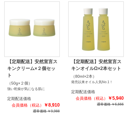
【定期配送】安然宣言ス
【定期配送】安然宣言ス
キンクリーム×２個セッ
キンオイルΩ×2本セット
ト
（80ml×2本）
発売以来オイル人気No.1！
（50g×２個）
強い乾燥が気になる肌に
定期配送価格
￥5,940
定期配送価格
通常価格 ￥6,666
￥8,910
通常価格 ￥9,988