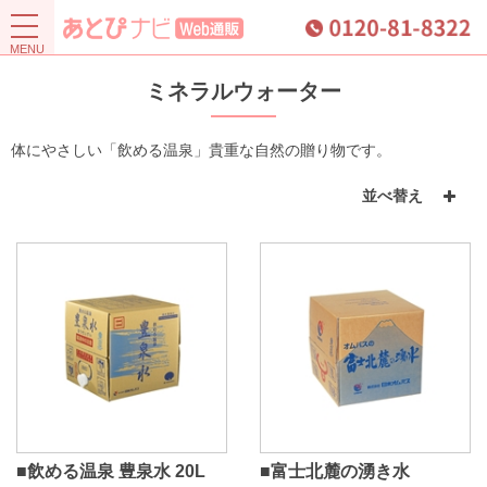
ミネラルウォーター
体にやさしい「飲める温泉」貴重な自然の贈り物です。
並べ替え
■飲める温泉 豊泉水 20L
■富士北麓の湧き水