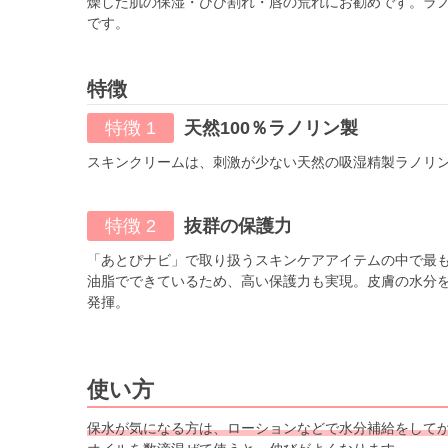
燥した肌の保湿・ひび割れ・唇の荒れにお勧めです。ラ
です。
特徴
特徴 1
天然100％ラノリン製
スキンクリームは、刺激が少ない天然の吸湿精製ラノリ
特徴 2
抜群の保護力
「あとぴナビ」で取り扱うスキンケアアイテムの中で最
油脂でできているため、高い保護力も実現。皮膚の水分
発揮。
使い方
保水が気になる方は、ローションなどで水分補給をして