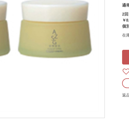
通常
2
￥8
個
在
返