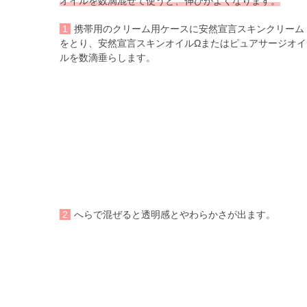
オイルを数滴混ぜて使うと、伸びがよくなります。
1
携帯用のクリーム用ケースに安然宣言スキンクリーム
をとり、安然宣言スキンオイルΩまたはピュアサージオイ
ルを数滴垂らします。
2
へらで混ぜると透明感とやわらかさが出ます。