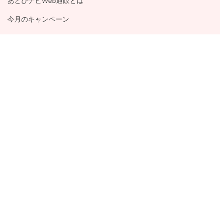
あとぴナビWeb通販とは
今月のキャンペーン
いつでも使えるお得なクーポン
パスポート特設会場
定期配送の商品
お支払い・送料
ご利用規約
会社概要・
お問い合わせフォーム
特定商取引法について
サイトマップ
Copyright © Nihon Ombas Co., Ltd. All rights reserved.
PC