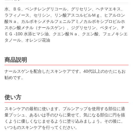
水、ＢＧ、ペンチレングリコール、グリセリン、ヘチマエキス、
ラフィノース、セリシン、リン酸アスコルビルＭｇ、ヒアルロン
酸Ｎａ、カルボキシメチルフェニルアミノカルボキシプロピルホ
スホン酸メチル（ナールスゲン）、ジグリセリン、ベタイン、Ｐ
ＥＧ -100 水添ヒマシ油、クエン酸Ｎａ、クエン酸、フェノキシエ
タノール、オレンジ花油
商品説明
ナールスゲンを配合したスキンケアです。40代以上のかたにもお
勧めです。
使い方
スキンケアの最初に使います。プルンアップを使用する部位に適
量プッシュ、あるいは手のひらに乗せて、気になる部位に円を描
くように優しくなじませるように塗り込みましょう。その後に、
いつものスキンケアを行ってください。