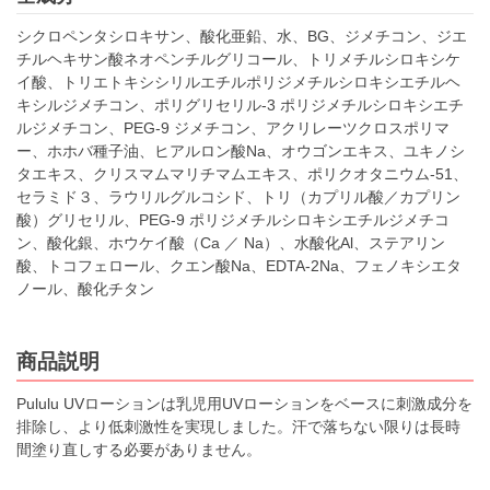
シクロペンタシロキサン、酸化亜鉛、水、BG、ジメチコン、ジエ
チルヘキサン酸ネオペンチルグリコール、トリメチルシロキシケ
イ酸、トリエトキシシリルエチルポリジメチルシロキシエチルヘ
キシルジメチコン、ポリグリセリル-3 ポリジメチルシロキシエチ
ルジメチコン、PEG-9 ジメチコン、アクリレーツクロスポリマ
ー、ホホバ種子油、ヒアルロン酸Na、オウゴンエキス、ユキノシ
タエキス、クリスマムマリチマムエキス、ポリクオタニウム-51、
セラミド３、ラウリルグルコシド、トリ（カプリル酸／カプリン
酸）グリセリル、PEG-9 ポリジメチルシロキシエチルジメチコ
ン、酸化銀、ホウケイ酸（Ca ／ Na）、水酸化Al、ステアリン
酸、トコフェロール、クエン酸Na、EDTA-2Na、フェノキシエタ
ノール、酸化チタン
商品説明
Pululu UVローションは乳児用UVローションをベースに刺激成分を
排除し、より低刺激性を実現しました。汗で落ちない限りは長時
間塗り直しする必要がありません。