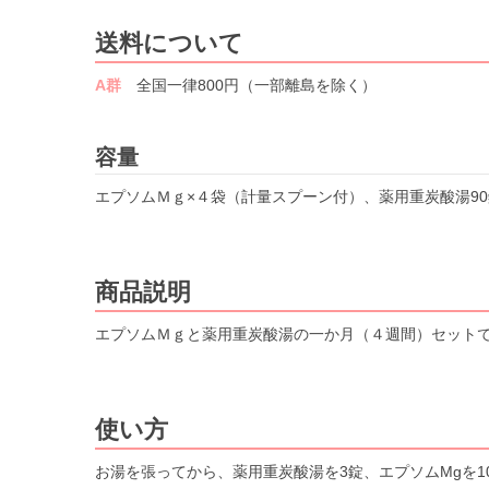
送料について
A群
全国一律800円（一部離島を除く）
容量
エプソムＭｇ×４袋（計量スプーン付）、薬用重炭酸湯90
商品説明
エプソムＭｇと薬用重炭酸湯の一か月（４週間）セット
使い方
お湯を張ってから、薬用重炭酸湯を3錠、エプソムMgを