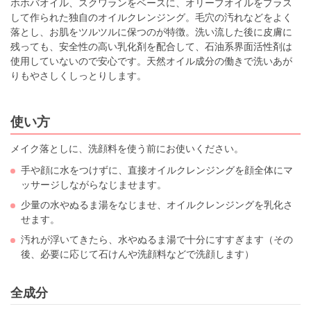
ホホバオイル、スクワランをベースに、オリーブオイルをプラス
して作られた独自のオイルクレンジング。毛穴の汚れなどをよく
落とし、お肌をツルツルに保つのが特徴。洗い流した後に皮膚に
残っても、安全性の高い乳化剤を配合して、石油系界面活性剤は
使用していないので安心です。天然オイル成分の働きで洗いあが
りもやさしくしっとりします。
使い方
メイク落としに、洗顔料を使う前にお使いください。
手や顔に水をつけずに、直接オイルクレンジングを顔全体にマ
ッサージしながらなじませます。
少量の水やぬるま湯をなじませ、オイルクレンジングを乳化さ
せます。
汚れが浮いてきたら、水やぬるま湯で十分にすすぎます（その
後、必要に応じて石けんや洗顔料などで洗顔します）
全成分