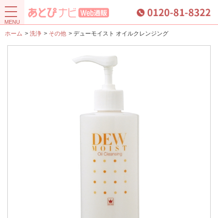
ホーム
>
洗浄
>
その他
>
デューモイスト オイルクレンジング