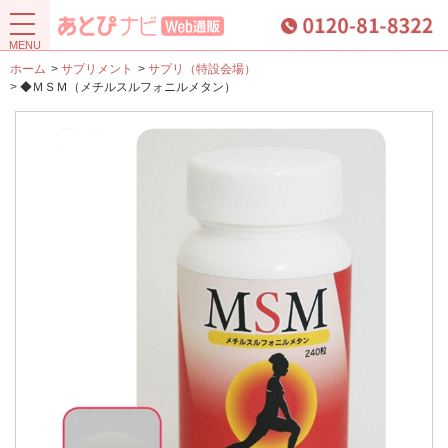
ホーム
>
サプリメント
>
サプリ（特設会場）
>
◆ＭＳＭ（メチルスルフォニルメタン）