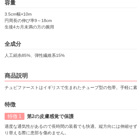
容量
3.5cm幅×10m
円周長の伸び率9～18cm
生後4カ月未満の方の腕用
全成分
人工絹糸85%、弾性繊維系15%
商品説明
チュビファーストはイギリスで生まれたチューブ型の包帯。手軽に
特徴
特徴 1
第2の皮膚感覚で保護
適度な通気性があるので長時間の装着でも快適。縦方向には伸縮せ
り替える際に患部を傷めません。