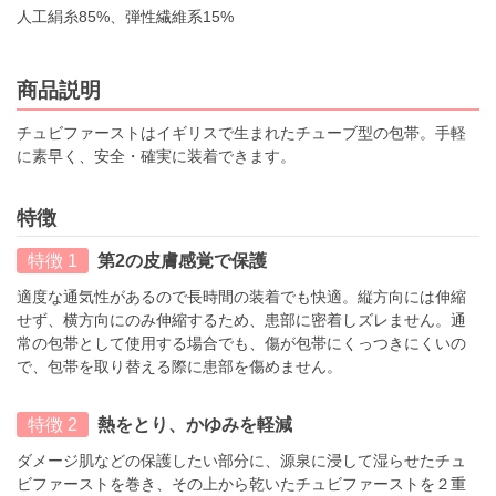
人工絹糸85%、弾性繊維系15%
商品説明
チュビファーストはイギリスで生まれたチューブ型の包帯。手軽
に素早く、安全・確実に装着できます。
特徴
特徴 1
第2の皮膚感覚で保護
適度な通気性があるので長時間の装着でも快適。縦方向には伸縮
せず、横方向にのみ伸縮するため、患部に密着しズレません。通
常の包帯として使用する場合でも、傷が包帯にくっつきにくいの
で、包帯を取り替える際に患部を傷めません。
特徴 2
熱をとり、かゆみを軽減
ダメージ肌などの保護したい部分に、源泉に浸して湿らせたチュ
ビファーストを巻き、その上から乾いたチュビファーストを２重