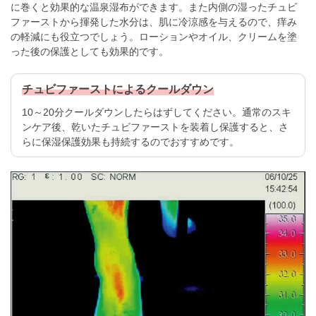
に巻くと効果的な温泉湿布ができます。また内側の湿ったチュビ
ファーストから揮発した水分は、肌に冷涼感を与えるので、痒み
の軽減にも役立つでしょう。ローションやオイル、クリームを塗
った後の保護としても効果的です。
チュビファーストによるクールダウン
10～20分クールダウンしたらはずしてください。通常のスキ
ンケア後、乾いたチュビファーストを装着し保護すると、さ
らに保湿保護効果も持続するのでおすすめです。