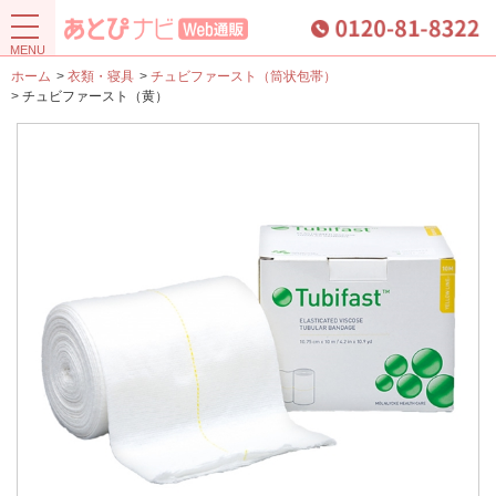
ホーム
>
衣類・寝具
>
チュビファースト（筒状包帯）
>
チュビファースト（黄）