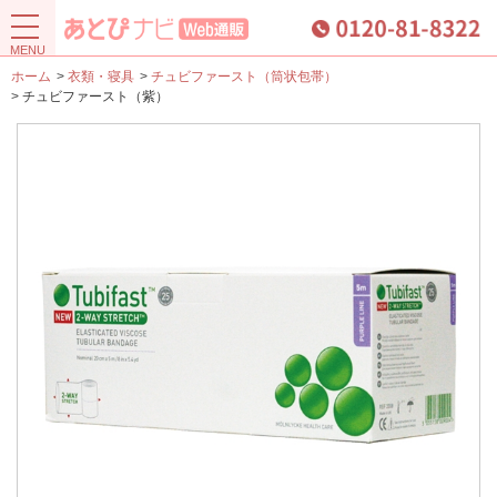
ホーム
>
衣類・寝具
>
チュビファースト（筒状包帯）
>
チュビファースト（紫）