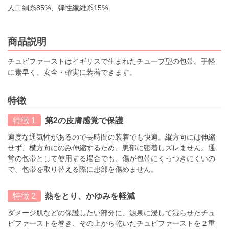
人工絹糸85%、弾性繊維系15%
商品説明
チュビファーストはイギリスで生まれたチューブ型の包帯。手軽
に素早く、安全・確実に装着できます。
特徴
特徴 1
第2の皮膚感覚で保護
適度な通気性があるので長時間の装着でも快適。縦方向には伸縮
せず、横方向にのみ伸縮するため、患部に密着しズレません。通
常の包帯として使用する場合でも、傷が包帯にくっつきにくいの
で、包帯を取り替える際に患部を傷めません。
特徴 2
熱をとり、かゆみを軽減
ダメージ肌などの保護したい部分に、源泉に浸して湿らせたチュ
ビファーストを巻き、その上から乾いたチュビファーストを２重