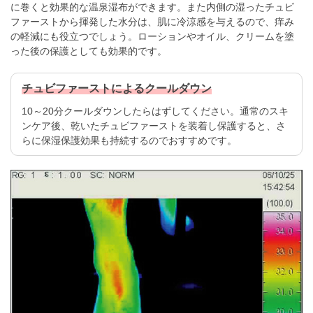
に巻くと効果的な温泉湿布ができます。また内側の湿ったチュビ
ファーストから揮発した水分は、肌に冷涼感を与えるので、痒み
の軽減にも役立つでしょう。ローションやオイル、クリームを塗
った後の保護としても効果的です。
チュビファーストによるクールダウン
10～20分クールダウンしたらはずしてください。通常のスキ
ンケア後、乾いたチュビファーストを装着し保護すると、さ
らに保湿保護効果も持続するのでおすすめです。